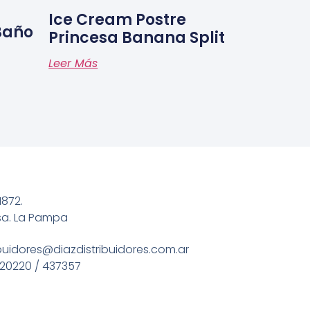
Ice Cream Postre
Baño
Princesa Banana Split
Leer Más
1872.
sa. La Pampa
ibuidores@diazdistribuidores.com.ar
20220 / 437357