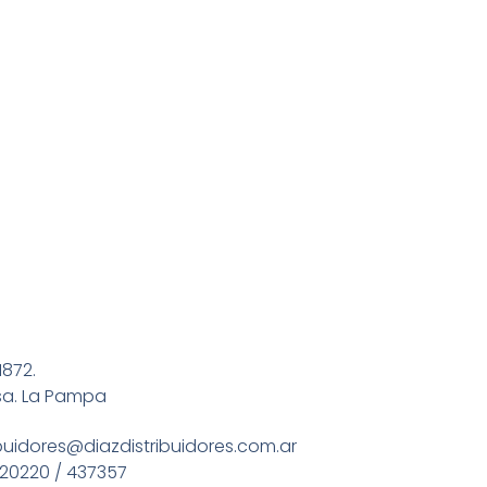
1872.
sa. La Pampa
ibuidores@diazdistribuidores.com.ar
20220 / 437357