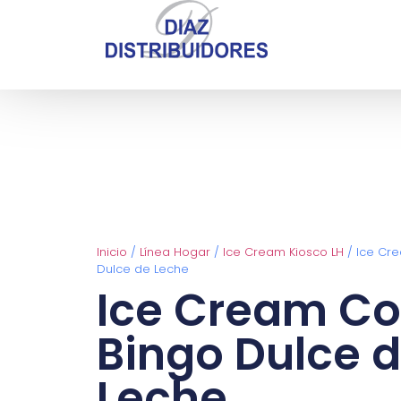
Inicio
/
Línea Hogar
/
Ice Cream Kiosco LH
/ Ice Cr
Dulce de Leche
Ice Cream C
Bingo Dulce 
Leche