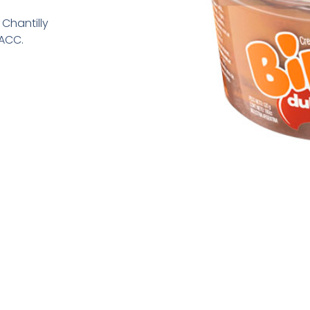
Chantilly
TACC.