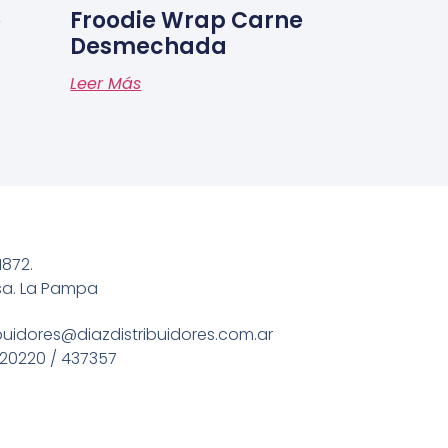
o
Froodie Wrap Carne
Desmechada
Leer Más
1872.
sa. La Pampa
ibuidores@diazdistribuidores.com.ar
20220 / 437357